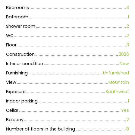
Bedrooms
3
Bathroom
1
Shower room
2
WC
2
Floor
3
Construction
2026
Interior condition
New
Furnishing
Unfurnished
View
Mountain
Exposure
Southwest
Indoor parking
1
Cellar
Yes
Balcony
2
Number of floors in the building
8