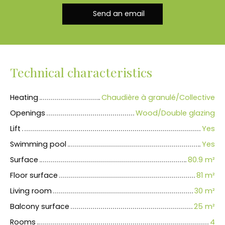
Send an email
Technical characteristics
Heating
Chaudière à granulé/Collective
Openings
Wood/Double glazing
Lift
Yes
Swimming pool
Yes
Surface
80.9
m²
Floor surface
81
m²
Living room
30
m²
Balcony surface
25
m²
Rooms
4