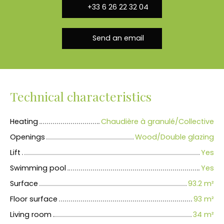
+33 6 26 22 32 04
Send an email
Technical characteristics
Heating
Chaudière à granulé/Collective
Openings
Wood/Double glazing
Lift
Yes
Swimming pool
Yes
Surface
93.2
m²
Floor surface
93
m²
Living room
34
m²