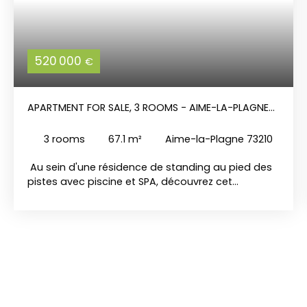
520 000
€
APARTMENT FOR SALE, 3 ROOMS - AIME-LA-PLAGNE
73210
3
rooms
67.1
m²
Aime-la-Plagne 73210
Au sein d'une résidence de standing au pied des
pistes avec piscine et SPA, découvrez cet
agréable T3 cabine, offrant une configuration
fonctionnelle et confortable, idéale pour profiter
de la montagne en toute saison. L’appartement
s’ouvre sur une entrée avec dégagement, menant
à une belle pièce de vie avec séjour et cuisine
ouverte, pensée pour des moments conviviaux.
Cet espace se prolonge par un balcon, agréable
pour profiter de l’environnement alpin. L’espace