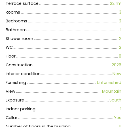
Terrace surface
22
m²
Rooms
3
Bedrooms
2
Bathroom
1
Shower room
2
WC
2
Floor
8
Construction
2026
Interior condition
New
Furnishing
Unfurnished
View
Mountain
Exposure
South
Indoor parking
1
Cellar
Yes
Number of floors in the building
11