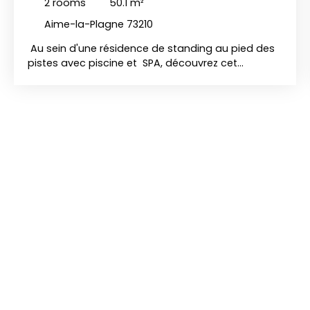
2
rooms
50.1
m²
Aime-la-Plagne 73210
Au sein d'une résidence de standing au pied des
pistes avec piscine et SPA, découvrez cet
agréable T2 avec cabine, offrant une
configuration fonctionnelle et confortable, idéale
pour un séjour à la montagne ou un
investissement locatif. L’appartement s’ouvre sur
une entrée desservant une belle pièce de vie avec
séjour et cuisine ouverte, pensée pour des
moments conviviaux. Cet espace se prolonge par
un balcon, agréable pour profiter de
l’environnement alpin. L’espace nuit se compose
d’une chambre confortable ainsi que d’une
cabine, idéale pour accueillir des couchages
supplémentaires ou créer un coin montagne. Le
bien dispose également d’une salle de bains,
d’une salle d’eau et d’un WC indépendant, offrant
un confort appréciable au quotidien. Les atouts
du bien : 1 chambre + cabine Pièce de vie avec