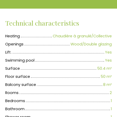
Technical characteristics
Heating
Chaudière à granulé/Collective
Openings
Wood/Double glazing
Lift
Yes
Swimming pool
Yes
Surface
50.4
m²
Floor surface
50
m²
Balcony surface
8
m²
Rooms
2
Bedrooms
1
Bathroom
1
Shower room
1