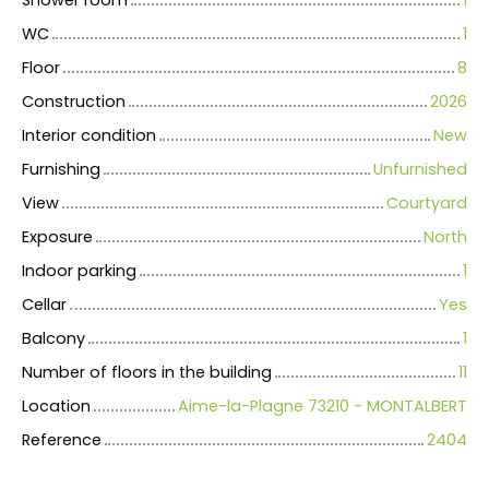
WC
1
Floor
8
Construction
2026
Interior condition
New
Furnishing
Unfurnished
View
Courtyard
Exposure
North
Indoor parking
1
Cellar
Yes
Balcony
1
Number of floors in the building
11
Location
Aime-la-Plagne 73210 - MONTALBERT
Reference
2404