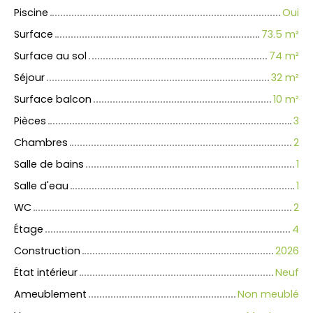
Piscine
Oui
Surface
73.5
m²
Surface au sol
74
m²
Séjour
32
m²
Surface balcon
10
m²
Pièces
3
Chambres
2
Salle de bains
1
Salle d'eau
1
WC
2
Étage
4
Construction
2026
État intérieur
Neuf
Ameublement
Non meublé