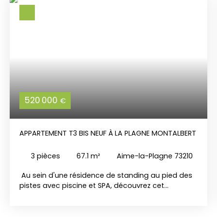
520 000
€
APPARTEMENT T3 BIS NEUF À LA PLAGNE MONTALBERT
3
pièces
67.1
m²
Aime-la-Plagne 73210
Au sein d'une résidence de standing au pied des
pistes avec piscine et SPA, découvrez cet
agréable T3 cabine, offrant une configuration
fonctionnelle et confortable, idéale pour profiter
de la montagne en toute saison. L’appartement