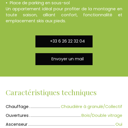
Place de parking en sous-sol
Un appartement idéal pour profiter de la montagne en
toute saison, alliant confort, fonctionnalité et
emplacement skis aux pieds.
+33 6 26 22 32 04
Envoyer un mail
Caractéristiques techniques
Chauffage
Chaudière à granulé/Collectif
Ouvertures
Bois/Double vitrage
Ascenseur
Oui