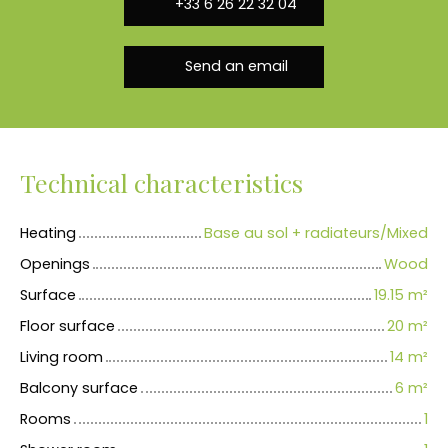
+33 6 26 22 32 04
Send an email
Technical characteristics
Heating
Base au sol + radiateurs/Mixed
Openings
Wood
Surface
19.15
m²
Floor surface
20
m²
Living room
14
m²
Balcony surface
6
m²
Rooms
1