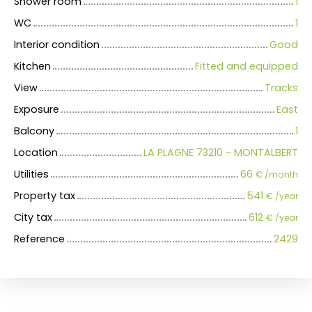
Shower room
1
WC
1
Interior condition
Good
Kitchen
Fitted and equipped
View
Tracks
Exposure
East
Balcony
1
Location
LA PLAGNE 73210 - MONTALBERT
Utilities
66
€ /month
Property tax
541
€ /year
City tax
612
€ /year
Reference
2429