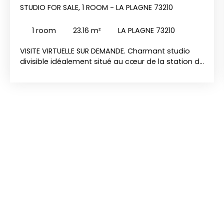
STUDIO FOR SALE, 1 ROOM - LA PLAGNE 73210
1
room
23.16
m²
LA PLAGNE 73210
VISITE VIRTUELLE SUR DEMANDE. Charmant studio
divisible idéalement situé au cœur de la station de
la Plagne Montalbert, au sein d’une belle résidence
avec accès direct aux pistes et au télécabine. Ce
bien bénéficie d’une agréable terrasse privative
exposée plein sud, parfaite pour profiter de
l’ensoleillement. Il dispose également d’une cave
et d’un casier à skis, offrant un confort optimal
pour les séjours en montagne. L’appartement a
été entièrement optimisé avec des
aménagements astucieux et des fenêtres
récemment remplacées, garantissant un excellent
confort thermique. Un bien clé en main, idéal pour
des vacances à la montagne ou pour un
investissement locatif attractif.