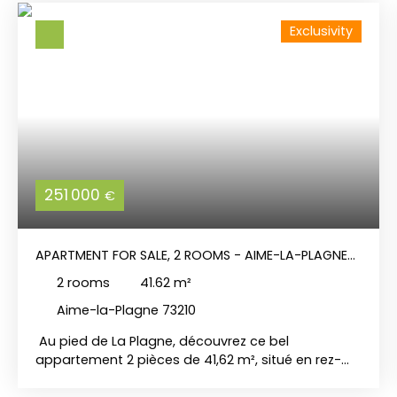
Exclusivity
251 000
€
APARTMENT FOR SALE, 2 ROOMS - AIME-LA-PLAGNE
73210
2
rooms
41.62
m²
Aime-la-Plagne 73210
Au pied de La Plagne, découvrez ce bel
appartement 2 pièces de 41,62 m², situé en rez-
de-jardin d’une résidence neuve. L’appartement