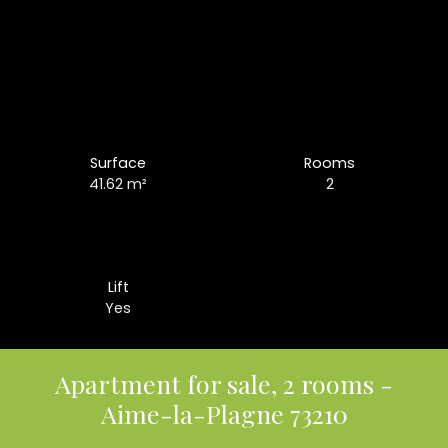
Surface
Rooms
41.62
m²
2
Lift
Yes
Apartment for sale, 2 rooms -
Aime-la-Plagne 73210