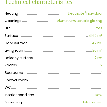
Technical characteristics
Heating
Electricité/Individual
Openings
Aluminium/Double glazing
Lift
Yes
Surface
41.62
m²
Floor surface
42
m²
Living room
20
m²
Balcony surface
7
m²
Rooms
2
Bedrooms
1
Shower room
1
WC
1
Interior condition
New
Furnishing
Unfurnished