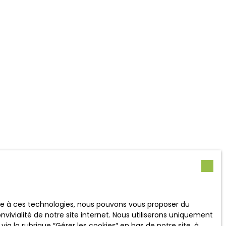
ace à ces technologies, nous pouvons vous proposer du
vivialité de notre site internet. Nous utiliserons uniquement
 la rubrique ″Gérer les cookies″ en bas de notre site, à