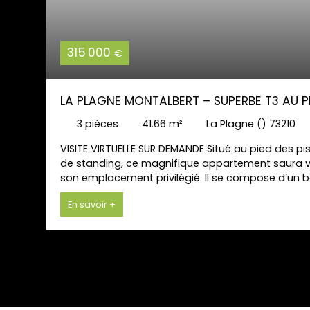
315 000
€
LA PLAGNE MONTALBERT – SUPERBE T3 AU PI
3
pièces
41.66
m²
La Plagne () 73210
VISITE VIRTUELLE SUR DEMANDE Situé au pied des pis
de standing, ce magnifique appartement saura vo
son emplacement privilégié. Il se compose d’un be
ouverte et salle à manger, offrant un accès dire
En savoir +
pour profiter pleinement de l’ensoleillement et 
confortable, ainsi que d’une seconde chambre équ
accueillir famille et amis. Une entrée avec range
complètent ce bien. En annexe, vous bénéficierez
extérieure privative. Ce bien rare offre une vue ex
idéal pour les amoureux de la montagne, été co