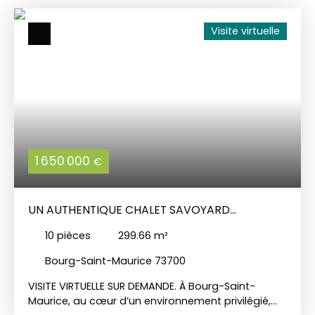
cuisine donnant sur une cour abritée avec
barbecue, une cave, un salon salle à manger,
Visite virtuelle
deux chambres, une salle de bain, un WC et une
buanderie, au 1er niveau : une chambre, un salon
et un appartement indépendant raccordé à celui
du bas, comprenant un séjour cuisine, trois
chambres, une salle d'eau et un WC. Au dernier
étage, se trouve une belle grange avec balcon,
qui peut être aménagée et un atelier. Petit jardin
attenant.
1 650 000
€
UN AUTHENTIQUE CHALET SAVOYARD
D’EXCEPTION
10
pièces
299.66
m²
Bourg-Saint-Maurice 73700
VISITE VIRTUELLE SUR DEMANDE. À Bourg-Saint-
Maurice, au cœur d’un environnement privilégié,