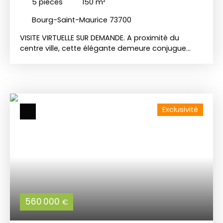
5
pièces
150
m²
Bourg-Saint-Maurice 73700
VISITE VIRTUELLE SUR DEMANDE. A proximité du
centre ville, cette élégante demeure conjugue
harmonieusement le charme de l’ancien et le
confort contemporain. Les volumes généreux du
vaste séjour traversant, sublimé par une
cheminée et une cuisine ouverte aux finitions
soignées, invitent à la convivialité et à la détente.
Exclusivité
Elle propose quatre chambres, dont deux
véritables suites, une salle de bain principale et
trois toilettes, offrant à chacun espace et intimité.
Le grand sous-sol, offrant de grands espaces de
rangement, complète cet ensemble d’exception.
Un jardin plat et arboré prolonge agréablement
les espaces de vie, pour une atmosphère rare au
cœur de la ville, a proximité de toutes les
commodités.
560 000
€