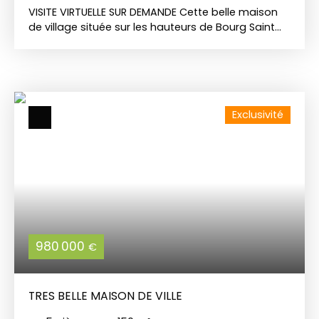
VISITE VIRTUELLE SUR DEMANDE Cette belle maison
de village située sur les hauteurs de Bourg Saint
Maurice est composée :En rez-de-jardin d'une
terrasse privative donnant accès à un salon-
séjour, d'une cuisine indépendante, d'une salle
d'eau avec toilettes et d'un cellier. Au premier
étage, un grand palier et de deux chambres avec
Exclusivité
balcon commun. Aux niveaux supérieurs,
accessibles par l'arrière de la maison, une grange
et un fénil sous son faîtage. Habitable en l'état,
elle peut néanmoins faire l'objet de travaux de
rénovation et/ ou d'aménagement afin de se
constituer un lieu de vie convivial et de profiter du
panorama des derniers étages.
980 000
€
TRES BELLE MAISON DE VILLE