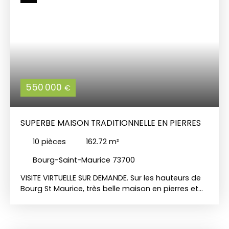
550 000
€
SUPERBE MAISON TRADITIONNELLE EN PIERRES
10
pièces
162.72
m²
Bourg-Saint-Maurice 73700
VISITE VIRTUELLE SUR DEMANDE. Sur les hauteurs de
Bourg St Maurice, très belle maison en pierres et
bois bénéficiant d'une vue panoramique sur les
montagnes et la vallée. Elle est construite sur 3
niveaux et comprend : au rez-de-chaussée : une