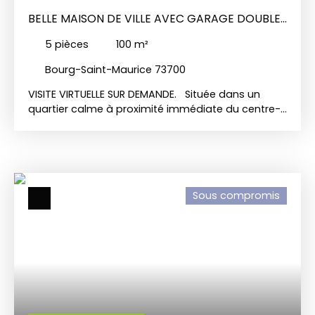
BELLE MAISON DE VILLE AVEC GARAGE DOUBLE
ET EXTÉRIEURS
5
pièces
100
m²
Bourg-Saint-Maurice 73700
VISITE VIRTUELLE SUR DEMANDE.
Située dans un
quartier calme à proximité immédiate du centre-
ville, cette maison de ville en bon état bénéficie
d’un petit terrain plat et d’un accès facile à toutes
les commodités. Elle se développe sur trois
niveaux. L’appartement occupe les deux étages
supérieurs et comprend un séjour ouvrant sur un
Sous compromis
balcon et une terrasse, une cuisine indépendante,
quatre chambres, une salle de bains avec
baignoire et douche, une salle d’eau avec WC
ainsi qu’un WC séparé. Le rez-de-chaussée
accueille un garage double, une chaufferie et une
pièce supplémentaire offrant diverses possibilités
d’aménagement. Le sous-sol dispose de deux
caves pratiques pour le rangement. Cette maison