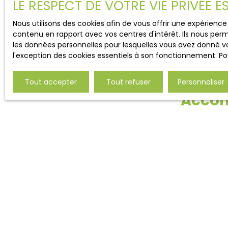
LE RESPECT DE VOTRE VIE PRIVÉE 
Nous utilisons des cookies afin de vous offrir une expérien
contenu en rapport avec vos centres d'intérêt. Ils nous perm
les données personnelles pour lesquelles vous avez donné vo
l'exception des cookies essentiels à son fonctionnement. Pou
Tout accepter
Tout refuser
Personnaliser
Accom
Que vous soyez acheteur o
conseiller dédié prend en char
des biens, organisation de vis
Nous travaillons dans un clima
réseau privilégié nous permet
discrétion se conjugue avec l’ef