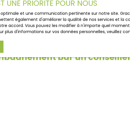
EST UNE PRIORITÉ POUR NOUS
ce optimale et une communication pertinente sur notre site. Gr
ettent également d'améliorer la qualité de nos services et la con
tre accord. Vous pouvez les modifier à n'importe quel moment via
r plus d'informations sur vos données personnelles, veuillez co
pagnement par un conseiller
u vendeur en
Off Market
, nous vous proposons un service
ge votre projet du début à la fin : analyse précise de vos bes
ites privées, négociation et accompagnement administratif jus
t de confiance, avec une communication claire et régulière. 
tent de vous offrir un accès unique à des opportunités exclu
ficacité et la réussite de votre projet.