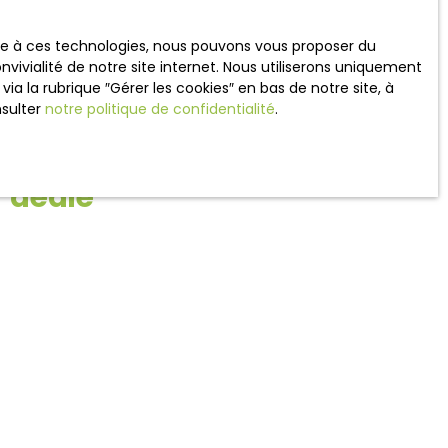
ace à ces technologies, nous pouvons vous proposer du
vivialité de notre site internet. Nous utiliserons uniquement
 la rubrique ″Gérer les cookies″ en bas de notre site, à
nsulter
notre politique de confidentialité
.
 dédié
 entièrement personnalisé. Un
oins, sélection ou présentation
qu’à la signature.
Notre expertise locale et notre
sives. Chez
Eneo Immobilier
, la