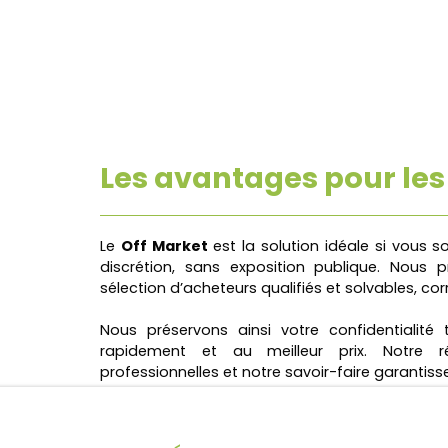
Les avantages pour le
Le
Off Market
est la solution idéale si vous 
discrétion, sans exposition publique. Nous
sélection d’acheteurs qualifiés et solvables, c
Nous préservons ainsi votre confidentialit
rapidement et au meilleur prix. Notre r
professionnelles et notre savoir-faire garantiss
De la valorisation discrète à la négociatio
transparence, pour une transaction fluide et sé