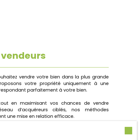
s vendeurs
souhaitez vendre votre bien dans la plus grande
 proposons votre propriété uniquement à une
orrespondant parfaitement à votre bien.
é tout en maximisant vos chances de vendre
éseau d’acquéreurs ciblés, nos méthodes
ent une mise en relation efficace.
n, nous gérons chaque étape avec rigueur et
curisée.