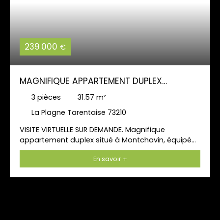
239 000
€
MAGNIFIQUE APPARTEMENT DUPLEX
MONTCHAVIN LES COCHES
3
pièces
31.57
m²
La Plagne Tarentaise 73210
VISITE VIRTUELLE SUR DEMANDE. Magnifique
appartement duplex situé à Montchavin, équipé
et meublé pour 6 personnes. Il comprend au
En savoir +
premier niveau, un grand salon séjour ouvert sur la
salle à manger, une loggia, un coin cuisine, une
salle de bains et un WC séparé. Le second niveau
se constitue d'une mezzanine comprenant deux
chambres dont une avec un coin montagne et
une salle de bains avec W. C. Accès facile aux