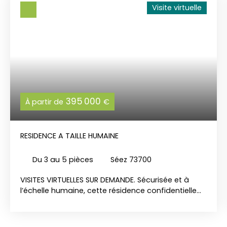
Visite virtuelle
395 000
À partir de
€
RESIDENCE A TAILLE HUMAINE
Du 3 au 5
pièces
Séez 73700
VISITES VIRTUELLES SUR DEMANDE. Sécurisée et à
l’échelle humaine, cette résidence confidentielle
offre à seulement 11 acquéreurs la rare
opportunité d’acheter des appartements, du T2
au T5, avec de généreuses surfaces habitables et