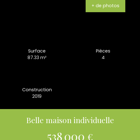
+ de photos
Surface
Pièces
87.33
m²
4
Construction
2019
Belle maison individuelle
538 000
€